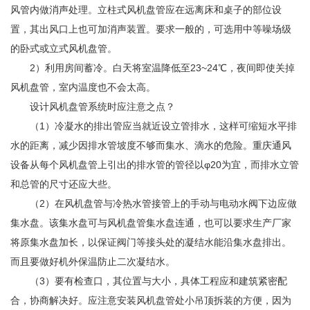
风管内做消声处理。立柱式风机盘管应在远离床和桌子的部位设
置，其出风口上也可加消声装置。要求一般的，可选用中等噪场级
的卧式或立式风机盘管。
2）利用房间蓄冷。白天将室温降低至23~24℃，夜间即使关掉
风机盘管，室内温度也不会太高。
设计风机盘管系统时应注意之点？
（1）冷凝水的排出管应当就近设立管排水，这样可缩短水平排
水的距离，减少因排水管坡度不够而集水、滴水的危险。重庆通风
设备从每个风机盘管上引出的排水管的管径以φ20为宜，而排水立管
和总管的尺寸还应大些。
（2）在风机盘管与冷热水管接管上的手动与电动水阀下边应做
集水盘。该集水盘可与风机盘管集水盘连通，也可以要求生产厂家
将原集水盘加长，以保证阀门等接头处的凝结水能沿集水盘排出。
而且要做好机外保温防止二次凝结水。
（3）要有检查口，其位置与大小，具体工程应和建筑紧密配
合，协商解决好。应注意安装风机盘管处小吊顶拆装的方便，因为