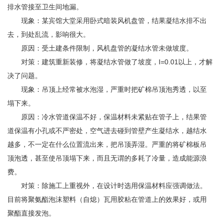
排水管接至卫生间地漏。
现象：某宾馆大堂采用卧式暗装风机盘管，结果凝结水排不出
去，到处乱流，影响很大。
原因：受土建条件限制，风机盘管的凝结水管未做坡度。
对策：建筑重新装修，将凝结水管做了坡度，I=0.01以上，才解
决了问题。
现象：吊顶上经常被水泡湿，严重时把矿棉吊顶泡秀透，以至
塌下来。
原因：冷水管道保温不好，保温材料未紧贴在管子上，结果管
道保温有小孔或不严密处，空气进去碰到管壁产生凝结水，越结水
越多，不一定在什么位置流出来，把吊顶弄湿。严重的将矿棉板吊
顶泡透，甚至使吊顶塌下来，而且无谓的多耗了冷量，造成能源浪
费。
对策：除施工上重视外，在设计时选用保温材料应强调做法。
目前将聚氨酯泡沫塑料（自熄）瓦用胶粘在管道上的效果好，或用
聚酯直接发泡。