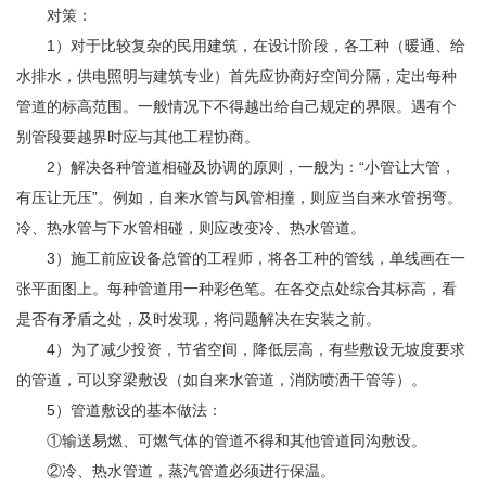
对策：
1）对于比较复杂的民用建筑，在设计阶段，各工种（暖通、给
水排水，供电照明与建筑专业）首先应协商好空间分隔，定出每种
管道的标高范围。一般情况下不得越出给自己规定的界限。遇有个
别管段要越界时应与其他工程协商。
2）解决各种管道相碰及协调的原则，一般为：“小管让大管，
有压让无压”。例如，自来水管与风管相撞，则应当自来水管拐弯。
冷、热水管与下水管相碰，则应改变冷、热水管道。
3）施工前应设备总管的工程师，将各工种的管线，单线画在一
张平面图上。每种管道用一种彩色笔。在各交点处综合其标高，看
是否有矛盾之处，及时发现，将问题解决在安装之前。
4）为了减少投资，节省空间，降低层高，有些敷设无坡度要求
的管道，可以穿梁敷设（如自来水管道，消防喷洒干管等）。
5）管道敷设的基本做法：
①输送易燃、可燃气体的管道不得和其他管道同沟敷设。
②冷、热水管道，蒸汽管道必须进行保温。