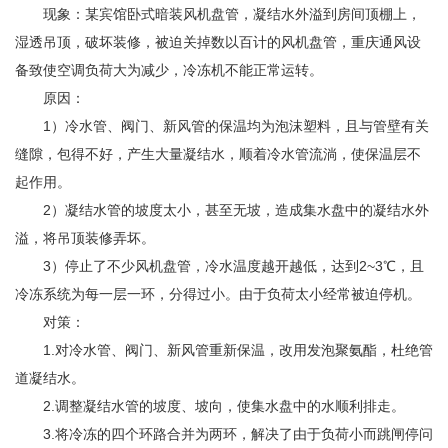
现象：某宾馆卧式暗装风机盘管，凝结水外溢到房间顶棚上，
湿透吊顶，破坏装修，被迫关掉数以百计的风机盘管，重庆
通风设
备
致使空调负荷大为减少，冷冻机不能正常运转。
原因：
1）冷水管、阀门、新风管的保温均为泡沫塑料，且与管壁有关
缝隙，包得不好，产生大量凝结水，顺着冷水管流淌，使保温层不
起作用。
2）凝结水管的坡度太小，甚至无坡，造成集水盘中的凝结水外
溢，将吊顶装修弄坏。
3）停止了不少风机盘管，冷水温度越开越低，达到2~3℃，且
冷冻系统为每一层一环，分得过小。由于负荷太小经常被迫停机。
对策：
1.对冷水管、阀门、新风管重新保温，改用发泡聚氨酯，杜绝管
道凝结水。
2.调整凝结水管的坡度、坡向，使集水盘中的水顺利排走。
3.将冷冻的四个环路合并为两环，解决了由于负荷小而跳闸停问