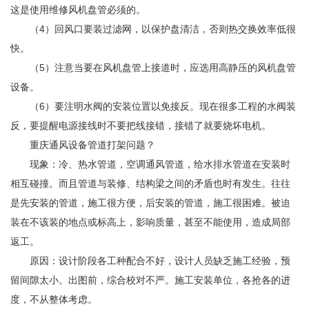
这是使用维修风机盘管必须的。
（4）回风口要装过滤网，以保护盘清洁，否则热交换效率低很
快。
（5）注意当要在风机盘管上接道时，应选用高静压的风机盘管
设备。
（6）要注明水阀的安装位置以免接反。现在很多工程的水阀装
反，要提醒电源接线时不要把线接错，接错了就要烧坏电机。
重庆通风设备管道打架问题？
现象：冷、热水管道，空调
通风管
道，给水排水管道在安装时
相互碰撞。而且管道与装修、结构梁之间的矛盾也时有发生。往往
是先安装的管道，施工很方便，后安装的管道，施工很困难。被迫
装在不该装的地点或标高上，影响质量，甚至不能使用，造成局部
返工。
原因：设计阶段各工种配合不好，设计人员缺乏施工经验，预
留间隙太小。出图前，综合校对不严。施工安装单位，各抢各的进
度，不从整体考虑。