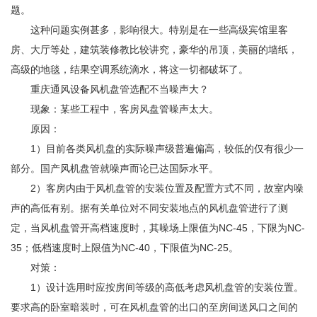
题。
这种问题实例甚多，影响很大。特别是在一些高级宾馆里客
房、大厅等处，建筑装修教比较讲究，豪华的吊顶，美丽的墙纸，
高级的地毯，结果空调系统滴水，将这一切都破坏了。
重庆通风设备风机盘管选配不当噪声大？
现象：某些工程中，客房风盘管噪声太大。
原因：
1）目前各类风机盘的实际噪声级普遍偏高，较低的仅有很少一
部分。国产风机盘管就噪声而论已达国际水平。
2）客房内由于风机盘管的安装位置及配置方式不同，故室内噪
声的高低有别。据有关单位对不同安装地点的风机盘管进行了测
定，当风机盘管开高档速度时，其噪场上限值为NC-45，下限为NC-
35；低档速度时上限值为NC-40，下限值为NC-25。
对策：
1）设计选用时应按房间等级的高低考虑风机盘管的安装位置。
要求高的卧室暗装时，可在风机盘管的出口的至房间送风口之间的