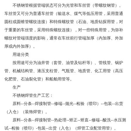
不锈钢管根据管端状态可分为光管和车丝管（带螺纹钢管）。
车丝管又可分为普通车丝管（输送水、煤气等低压用管，采用普通
圆柱或圆锥管螺纹连接）和特殊螺纹管（石油、地质钻探用管，对
于重要的车丝管，采用特殊螺纹连接），对一些特殊用管，为弥补
螺纹对管端强度的影响，通常在车丝前行管端加厚（内加厚、外加
厚或内外加厚）。
用途分类
按用途可分为油井管（套管、油管及钻杆等）、管线管、锅炉
管、机械结构管、液压支柱管、气瓶管、地质管、化工用管（高压
化肥管、石油裂化管）和船舶用管等。
生产
不锈钢焊管生产工艺：
原料--分条--焊接制管--修端--抛光--检验（喷印）--包装--出货
（入仓）（装饰焊管）。
原料--分条--焊接制管--热处理--矫正--矫直--修端--酸洗--水压测
试--检验（喷印）-包装--出货（入仓）（焊管工业配管用管）。